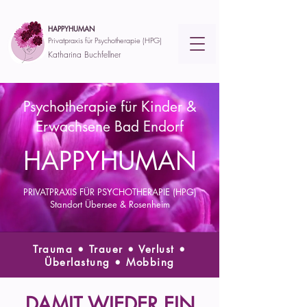
HAPPYHUMAN
Privatpraxis für Psychotherapie (HPG)
Katharina Buchfellner
Psychotherapie für Kinder &
Erwachsene Bad Endorf
HAPPYHUMAN
PRIVATPRAXIS FÜR PSYCHOTHERAPIE
(HPG)
Standort Übersee & Rosenheim
Trauma • Trauer • Verlust •
Überlastung • Mobbing
DAMIT WIEDER EIN