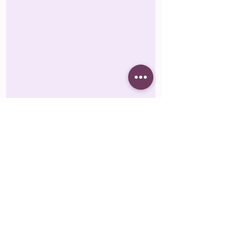
Therapiemethoden &
Schwerpunkte
IBT
®