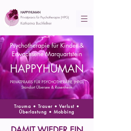
HAPPYHUMAN
Privatpraxis für Psychotherapie (HPG)
Katharina Buchfellner
Psychotherapie für Kinder &
Erwachsene Marquartstein
HAPPYHUMAN
PRIVATPRAXIS FÜR PSYCHOTHERAPIE
(HPG)
Standort Übersee & Rosenheim
Trauma • Trauer • Verlust •
Überlastung • Mobbing
DAMIT WIEDER EIN