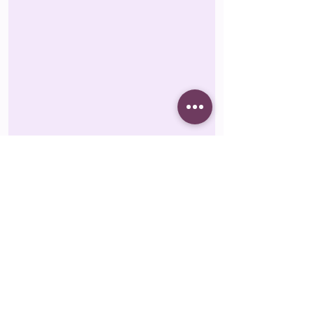
Therapiemethoden &
Schwerpunkte
IBT
®