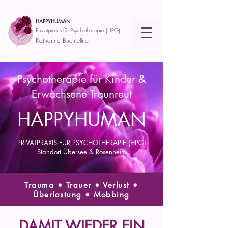
HAPPYHUMAN
Privatpraxis für Psychotherapie (HPG)
Katharina Buchfellner
Psychotherapie für Kinder &
Erwachsene Traunreut
HAPPYHUMAN
PRIVATPRAXIS FÜR PSYCHOTHERAPIE
(HPG)
Standort Übersee & Rosenheim
Trauma • Trauer • Verlust •
Überlastung • Mobbing
DAMIT WIEDER EIN